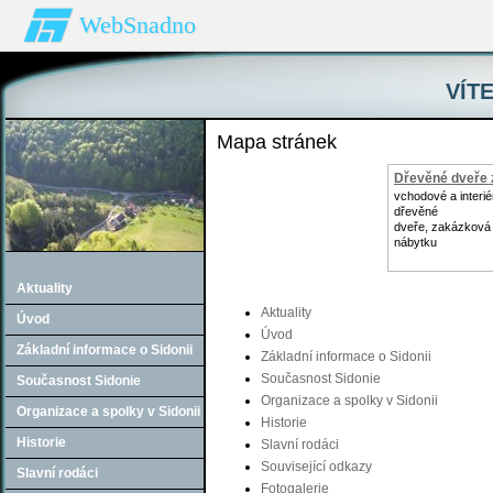
WebSnadno
VÍTE
Mapa stránek
Dřevěné dveře 
vchodové a interi
dřevěné
dveře, zakázková
nábytku
Aktuality
Aktuality
Úvod
Úvod
Základní informace o Sidonii
Základní informace o Sidonii
Současnost Sidonie
Současnost Sidonie
Organizace a spolky v Sidonii
Organizace a spolky v Sidonii
Historie
Historie
Slavní rodáci
Související odkazy
Slavní rodáci
Fotogalerie