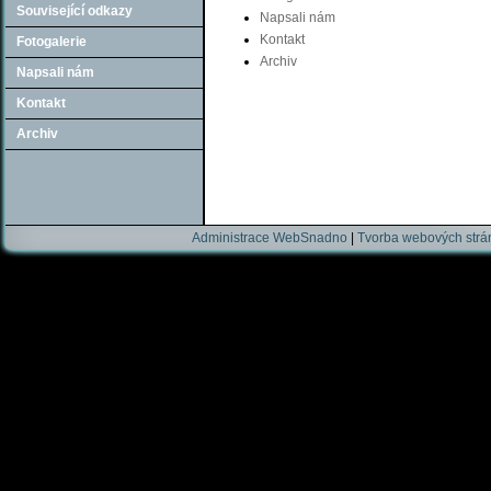
Související odkazy
Napsali nám
Kontakt
Fotogalerie
Archiv
Napsali nám
Kontakt
Archiv
Administrace WebSnadno
|
Tvorba webových str