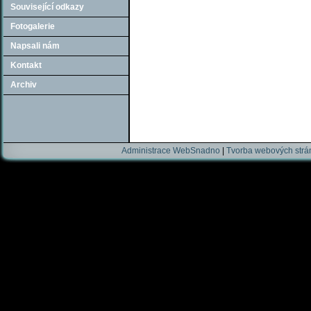
Související odkazy
Fotogalerie
Napsali nám
Kontakt
Archiv
Administrace WebSnadno
|
Tvorba webových str