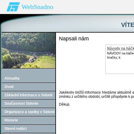
WebSnadno
VÍTE
Napsali nám
Návody na háč
hračk
NÁVODY na háčk
hračky‚ k
Aktuality
Úvod
Jakékoliv bližší informace hledáme aktuálně
Základní informace o Sidonii
zmínku z určitého období, určitě přispějete k
Současnost Sidonie
Děkuji.
Organizace a spolky v Sidonii
Historie
Slavní rodáci