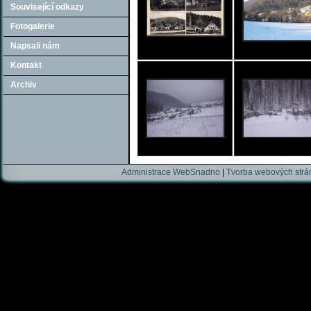
Související odkazy
Fotogalerie
Napsali nám
Kontakt
Archiv
Administrace WebSnadno
|
Tvorba webových str