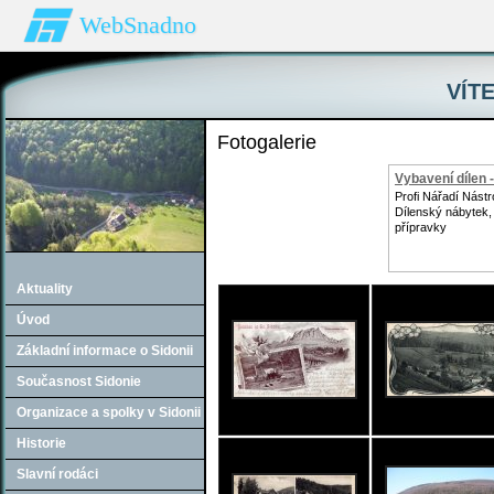
WebSnadno
VÍTE
Fotogalerie
Vybavení dílen -
Profi Nářadí Nástro
Dílenský nábytek,
přípravky
Aktuality
Úvod
Základní informace o Sidonii
Současnost Sidonie
Organizace a spolky v Sidonii
Historie
Slavní rodáci