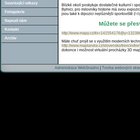
Související odkazy
Blízké okolí poskytuje dostatečné kulturní i sp
Bylnici, pro milovníky historie má svou expoz
Fotogalerie
jsou také k dipozici nejrůznější sportoviště (
ht
Napsali nám
Můžete se přes
Kontakt
http://www.mapy.cz/#x=141554176@y=1
Archiv
Máte chuť projít se s využitím moderních techn
http://www.maplandia.cz/slovensko/trencin/tren
dokonce i možnost virtuální procházky 3D ma
Administrace WebSnadno
|
Tvorba webových str