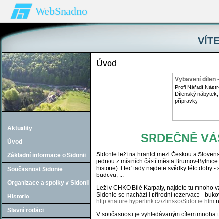
WebSnadno
VÍTE
Úvod
Vybavení dílen -
Profi Nářadí Nástro
Dílenský nábytek,
přípravky
Aktuality
SRDEČNĚ VÁS
Úvod
Sidonie leží na hranici mezi Českou a Slovens
Základní informace o Sidonii
jednou z místních částí města Brumov-Bylnice. J
historie). I teď tady najdete svědky této doby -
Současnost Sidonie
budovu, ...
Organizace a spolky v Sidonii
Leží v CHKO Bílé Karpaty, najdete tu mnoho vz
Sidonie se nachází i přírodní rezervace - buko
Historie
http://nature.hyperlink.cz/zlinsko/Sidonie.htm
n
Slavní rodáci
V současnosti je vyhledávaným cílem mnoha turi