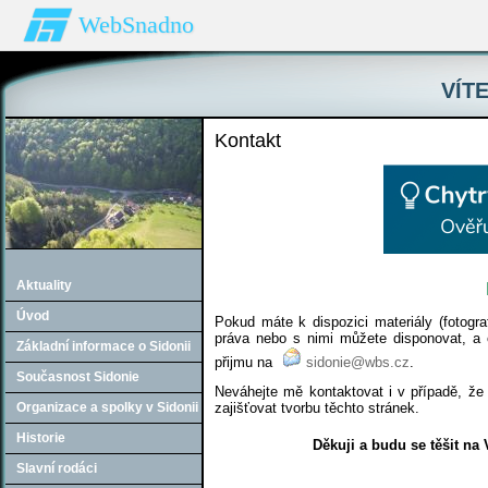
WebSnadno
VÍTE
Kontakt
Aktuality
Úvod
Pokud máte k dispozici materiály (fotogra
práva nebo s nimi můžete disponovat, a ch
Základní informace o Sidonii
přijmu na
sidonie@wbs.cz
.
Současnost Sidonie
Neváhejte mě kontaktovat i v případě, že 
Organizace a spolky v Sidonii
zajišťovat tvorbu těchto stránek.
Historie
Děkuji a budu se těšit na
Slavní rodáci