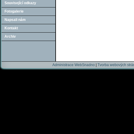
Související odkazy
Fotogalerie
Napsali nám
Kontakt
Archiv
Administrace WebSnadno
|
Tvorba webových str