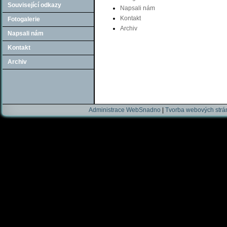
Související odkazy
Napsali nám
Kontakt
Fotogalerie
Archiv
Napsali nám
Kontakt
Archiv
Administrace WebSnadno
|
Tvorba webových str