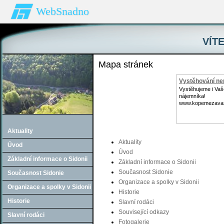
WebSnadno
VÍTE
Mapa stránek
Vystěhování nep
Vystěhujeme i Va
nájemníka!
www.kopemezava
Aktuality
Aktuality
Úvod
Úvod
Základní informace o Sidonii
Základní informace o Sidonii
Současnost Sidonie
Současnost Sidonie
Organizace a spolky v Sidonii
Organizace a spolky v Sidonii
Historie
Historie
Slavní rodáci
Související odkazy
Slavní rodáci
Fotogalerie